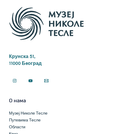
Крунска 51,
11000 Бeоград
О нама
Музеј Николе Тесле
Путевима Тесле
Области
Квиз