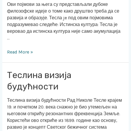
Ови појмови за њега су представљали дубоке
филозофске идеје о томе како друштво треба да се
развија и образује. Тесла je под овим појмовима
подразумевао следеће: Истинска култура: Тесла је
веровао да истинска култура није само акумулација
…
Read More »
Теслина
Теслина визија
визија
будућности
будућности
Теслина визија будућности Рад Николе Тесле крајем
19. и почетком 20. века снажно је био утемељен на
његовом открићу резонантних фреквенција Земље.
Користећи ово откриће из 1899. године као основу,
развио је концепт Светског бежичног система