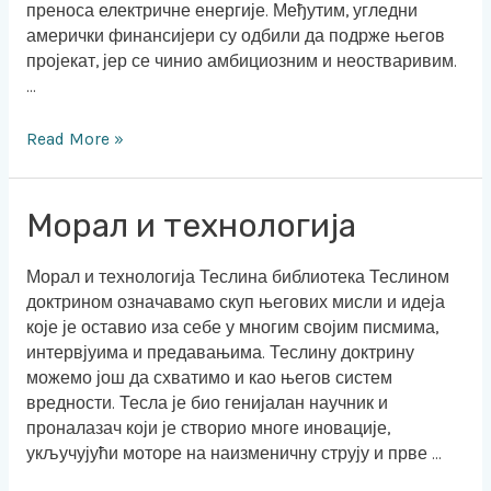
преноса електричне енергије. Међутим, угледни
амерички финансијери су одбили да подрже његов
пројекат, јер се чинио амбициозним и неостваривим.
…
Read More »
Морал
Морал и технологија
и
технологија
Морал и технологија Теслина библиотека Теслином
доктрином означавамо скуп његових мисли и идеја
које је оставио иза себе у многим својим писмима,
интервјуима и предавањима. Теслину доктрину
можемо још да схватимо и као његов систем
вредности. Тесла је био генијалан научник и
проналазач који је створио многе иновације,
укључујући моторе на наизменичну струју и прве …