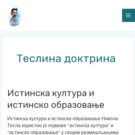
Skip
M
to
content
M
Теслина доктрина
Истинска
Истинска култура и
култура
истинско образовање
и
истинско
образовање
Истинска култура и истинско образовање Никола
Тесла користио је појмове “истинска култура” и
“истинско образовање” у својим размишљањима.