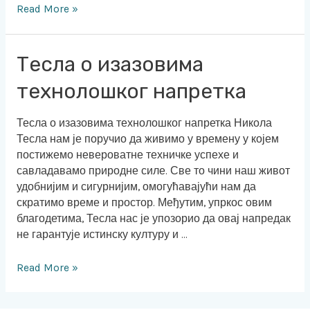
Read More »
Тесла
Тесла о изазовима
о
технолошког напретка
изазовима
технолошког
напретка
Тесла о изазовима технолошког напретка Никола
Тесла нам је поручио да живимо у времену у којем
постижемо невероватне техничке успехе и
савладавамо природне силе. Све то чини наш живот
удобнијим и сигурнијим, омогућавајући нам да
скратимо време и простор. Међутим, упркос овим
благодетима, Тесла нас је упозорио да овај напредак
не гарантује истинску културу и …
Read More »