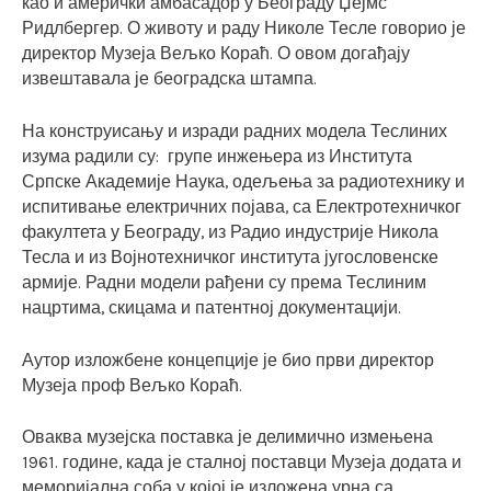
као и амерички амбасадор у Београду Џејмс
Ридлбергер. О животу и раду Николе Тесле говорио је
директор Музеја Вељко Кораћ. О овом догађају
извештавала је београдска штампа.
На конструисању и изради радних модела Теслиних
изума радили су: групе инжењера из Института
Српске Академије Наука, одељења за радиотехнику и
испитивање електричних појава, са Електротехничког
факултета у Београду, из Радио индустрије Никола
Тесла и из Војнотехничког института југословенске
армије. Радни модели рађени су према Теслиним
нацртима, скицама и патентној документацији.
Аутор изложбене концепције је био први директор
Музеја проф Вељко Кораћ.
Оваква музејска поставка је делимично измењена
1961. године, када је сталној поставци Музеја додата и
меморијална соба у којој је изложена урна са