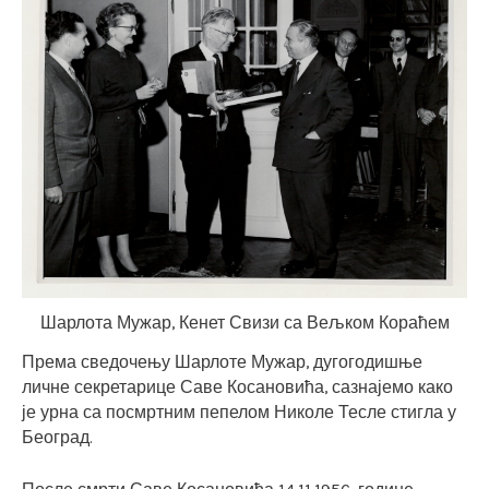
Шарлота Мужар, Кенет Свизи са Вељком Кораћем
Према сведочењу Шарлоте Мужар, дугогодишње
личне секретарице Саве Косановића, сазнајемо како
је урна са посмртним пепелом Николе Тесле стигла у
Београд.