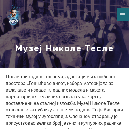
Skip
Post
M
to
navigation
content
M
Музеј Николе Тесле
После три године пипрема, адаптације изложбеног
простора „Генчићеве виле“, избора материјала за
излагање и израде 15 радних модела и макета
најзначајнијих Теслиних проналазака који су
постављени на сталној изложби, Музеј Николе Тесле
отворен је за публику 20.10.1955. године. То је био први
технички музеј у Југославији. Свечаном отварању је
присуствовао велики број јавних и културних радника