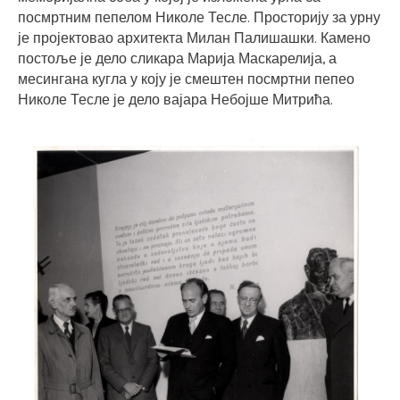
посмртним пепелом Николе Тесле. Просторију за урну
је пројектовао архитекта Милан Палишашки. Камено
постоље је дело сликара Марија Маскарелија, а
месингана кугла у коју је смештен посмртни пепео
Николе Тесле је дело вајара Небојше Митрића.