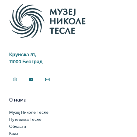
Крунска 51,
11000 Бeоград
О нама
Музеј Николе Тесле
Путевима Тесле
Области
Квиз