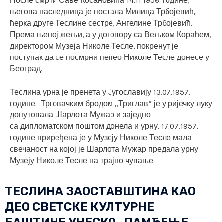
После смрти Саве Косановића 14.11.1956. године,
његова наследница је постала Милица Трбојевић,
ћерка друге Теслине сестре, Ангелине Трбојевић.
Према њеној жељи, а у договору са Вељком Кораћем,
директором Музеја Николе Тесле,
покренут је
поступак да се посмрни пепео Николе Тесле донесе у
Београд.
Теслина урна је пренета у Југославију 13.07.1957.
године. Трговачким бродом
„Триглав“ је у ријечку луку
допутовала Шарлота Мужар и заједно
са
дипломатском поштом донела и урну.
17.07.1957.
године приређена је у Музеју Николе Тесле мала
свечаност на којој је
Шарлота Мужар предала урну
Музеју Николе Тесле на трајно чување.
ТЕСЛИНА ЗАОСТАВШТИНА КАО
ДЕО СВЕТСКЕ КУЛТУРНЕ