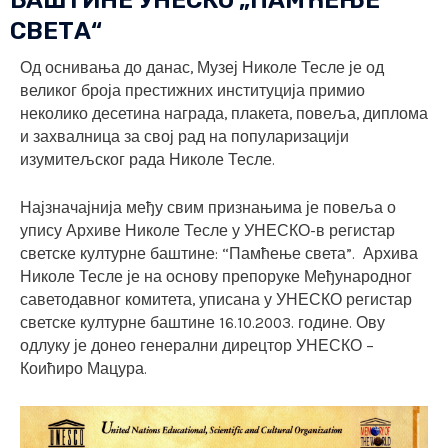
БАШТИНЕ УНЕСКО „ПАМЋЕЊЕ
СВЕТА“
Од оснивања до данас, Музеј Николе Тесле је од
великог броја престижних институција примио
неколико десетина награда, плакета, повеља, диплома
и захвалница за свој рад на популаризацији
изумитељског рада Николе Тесле.
Најзначајнија међу свим признањима је повеља о
упису Архиве Николе Тесле у УНЕСКО-в регистар
светске културне баштине: “Памћење света”. Архива
Николе Тесле је на основу препоруке Међународног
саветодавног комитета, уписана у УНЕСКО регистар
светске културне баштине 16.10.2003. године. Ову
одлуку је донео генерални дирецтор УНЕСКО –
Коићиро Мацура.